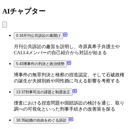
AIチャプター
0:18
月刊公共訴訟の幕開け
月刊公共訴訟の趣旨を説明し、寺原真希子弁護士や
CALL4メンバーの自己紹介から対話が始まる
5:43
博事件の判決と政治情勢
博事件の無罪判決と検察の捏造認定、そして石破政権
の誕生が夫婦別姓や同性婚に与える影響を考察する
13:37
刑事司法の課題と制度改正
捜査における捏造問題や国賠訴訟の検討を通じ、取り
調べの可視化といった刑事手続きの改善策を探る
18:35
結婚の自由をめぐる訴訟