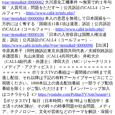
type=items&id=I0000062
大川原化工機事件 〜無実で約１年勾
留「人質司法」問題をただす〜｜公共訴訟のCALL4（コー
ルフォー） -
https://www.call4.jp/info.php?
type=items&id=I0000084
本人の意思を無視して日本国籍を一
方的にはく奪する「国籍法11条1項は違憲」訴訟｜公共訴訟
のCALL4（コールフォー） -
https://www.call4.jp/info.php?
type=items&id=I0000106
「日本の入管収容は国際人権法違
反」訴訟｜公共訴訟のCALL4（コールフォー） -
https://www.call4.jp/info.php?type=items&id=I0000096
【出演】
寺原真希子（同性婚訴訟東京弁護団共同代表／夫婦別姓訴訟
弁護団長） 丸山央里絵（CALL4共同代表） 井桁大介
（CALL4副代表・弁護士） 津田大介（MC / ジャーナリスト
/ メディア・アクティビスト） ＝＝＝＝＝＝＝＝＝＝＝＝＝
＝＝＝＝＝＝＝ ポリタスTVの番組は一週間後の19時まで見
逃し配信、それ以降は下記の有料アーカイブサービスにてご
視聴ください。1000本以上の過去配信番組（一部ライブ配信
番組を除く）がご覧いただけます！ 【メンバーシップ加入
はコチラから】 👉
https://youtube.com/PolitasTV/join?noapp=1
【ポリタスTV】毎日（日本時間）午後7時より配信中！ 多
士済々のMC陣が、その時々の時事問題や社会問題、メディ
ア、テクノロジー、文化や芸術などのテーマを解説・深掘り