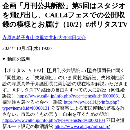
企画「月刊公共訴訟」第5回はスタジオ
を飛び出し、CALL4フェスでの公開収
録の模様とお届け（10/2）#ポリタスTV
寺原真希子
丸山央里絵
井桁大介
津田大介
2024年10月2日(水) 19:00
動画の説明
【ポリタスTV 10/2】 1️⃣月刊公共訴訟 #5 2️⃣弁護団長に聞く
「同性婚」と「夫婦別姓」のいま 同性婚訴訟、夫婦別姓訴
訟の寺原真希子弁護団長に両訴訟の現在地を解説いただきま
す。 #ポリタスTV 結婚の自由をすべての人に訴訟（同性婚
訴訟）
https://www.call4.jp/info.php?type=items&id=I0000031
夫
婦別姓も選べる社会へ！訴訟
https://www.call4.jp/info.php?
type=items&id=I0000131
公安警察による市民運動の監視を許
さない。市民の「もの言う」自由を守るための訴訟
https://www.call4.jp/info.php?type=items&id=I0000104
羽田空港
新ルート設定の取消訴訟
https://www.call4.jp/info.php?