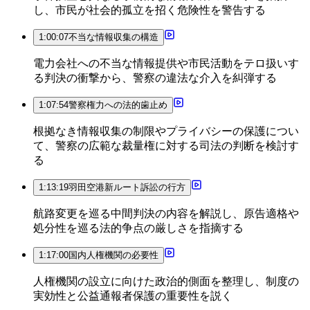
し、市民が社会的孤立を招く危険性を警告する
1:00:07
不当な情報収集の構造
電力会社への不当な情報提供や市民活動をテロ扱いす
る判決の衝撃から、警察の違法な介入を糾弾する
1:07:54
警察権力への法的歯止め
根拠なき情報収集の制限やプライバシーの保護につい
て、警察の広範な裁量権に対する司法の判断を検討す
る
1:13:19
羽田空港新ルート訴訟の行方
航路変更を巡る中間判決の内容を解説し、原告適格や
処分性を巡る法的争点の厳しさを指摘する
1:17:00
国内人権機関の必要性
人権機関の設立に向けた政治的側面を整理し、制度の
実効性と公益通報者保護の重要性を説く