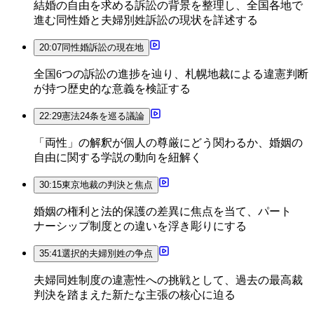
結婚の自由を求める訴訟の背景を整理し、全国各地で
進む同性婚と夫婦別姓訴訟の現状を詳述する
20:07
同性婚訴訟の現在地
全国6つの訴訟の進捗を辿り、札幌地裁による違憲判断
が持つ歴史的な意義を検証する
22:29
憲法24条を巡る議論
「両性」の解釈が個人の尊厳にどう関わるか、婚姻の
自由に関する学説の動向を紐解く
30:15
東京地裁の判決と焦点
婚姻の権利と法的保護の差異に焦点を当て、パート
ナーシップ制度との違いを浮き彫りにする
35:41
選択的夫婦別姓の争点
夫婦同姓制度の違憲性への挑戦として、過去の最高裁
判決を踏まえた新たな主張の核心に迫る