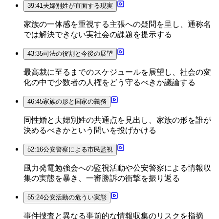
39:41
夫婦別姓が直面する現実
家族の一体感を重視する主張への疑問を呈し、通称名
では解決できない実社会の課題を提示する
43:35
司法の役割と今後の展望
最高裁に至るまでのスケジュールを展望し、社会の変
化の中で少数者の人権をどう守るべきか議論する
46:45
家族の形と国家の義務
同性婚と夫婦別姓の共通点を見出し、家族の形を誰が
決めるべきかという問いを投げかける
52:16
公安警察による市民監視
風力発電勉強会への監視活動や公安警察による情報収
集の実態を暴き、一審勝訴の衝撃を振り返る
55:24
公安活動の危うい実態
事件捜査と異なる事前的な情報収集のリスクを指摘