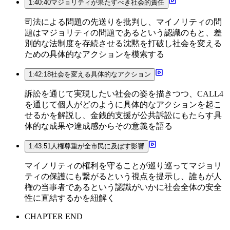
1:40:40
マジョリティが果たすべき社会的責任
司法による問題の先送りを批判し、マイノリティの問
題はマジョリティの問題であるという認識のもと、差
別的な法制度を存続させる沈黙を打破し社会を変える
ための具体的なアクションを模索する
1:42:18
社会を変える具体的なアクション
訴訟を通じて実現したい社会の姿を描きつつ、CALL4
を通じて個人がどのように具体的なアクションを起こ
せるかを解説し、金銭的支援が公共訴訟にもたらす具
体的な成果や達成感からその意義を語る
1:43:51
人権尊重が全市民に及ぼす影響
マイノリティの権利を守ることが巡り巡ってマジョリ
ティの保護にも繋がるという視点を提示し、誰もが人
権の当事者であるという認識がいかに社会全体の安全
性に直結するかを紐解く
CHAPTER END