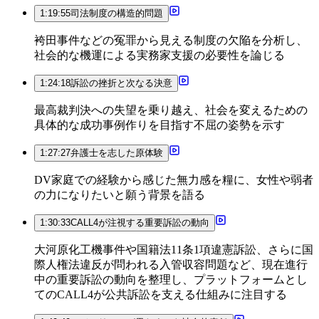
1:19:55
司法制度の構造的問題
袴田事件などの冤罪から見える制度の欠陥を分析し、
社会的な機運による実務家支援の必要性を論じる
1:24:18
訴訟の挫折と次なる決意
最高裁判決への失望を乗り越え、社会を変えるための
具体的な成功事例作りを目指す不屈の姿勢を示す
1:27:27
弁護士を志した原体験
DV家庭での経験から感じた無力感を糧に、女性や弱者
の力になりたいと願う背景を語る
1:30:33
CALL4が注視する重要訴訟の動向
大河原化工機事件や国籍法11条1項違憲訴訟、さらに国
際人権法違反が問われる入管収容問題など、現在進行
中の重要訴訟の動向を整理し、プラットフォームとし
てのCALL4が公共訴訟を支える仕組みに注目する