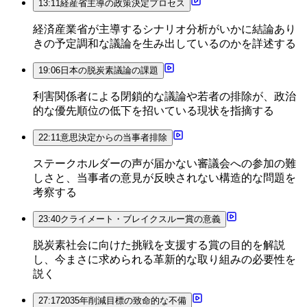
13:11
経産省主導の政策決定プロセス
経済産業省が主導するシナリオ分析がいかに結論あり
きの予定調和な議論を生み出しているのかを詳述する
19:06
日本の脱炭素議論の課題
利害関係者による閉鎖的な議論や若者の排除が、政治
的な優先順位の低下を招いている現状を指摘する
22:11
意思決定からの当事者排除
ステークホルダーの声が届かない審議会への参加の難
しさと、当事者の意見が反映されない構造的な問題を
考察する
23:40
クライメート・ブレイクスルー賞の意義
脱炭素社会に向けた挑戦を支援する賞の目的を解説
し、今まさに求められる革新的な取り組みの必要性を
説く
27:17
2035年削減目標の致命的な不備