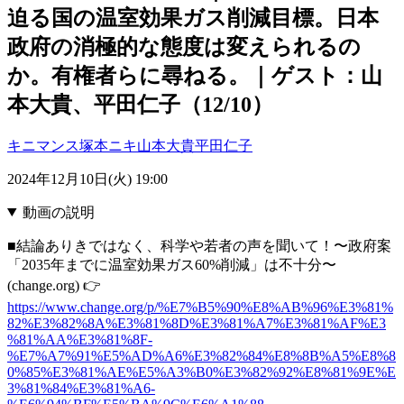
迫る国の温室効果ガス削減目標。日本
政府の消極的な態度は変えられるの
か。有権者らに尋ねる。｜ゲスト：山
本大貴、平田仁子（12/10）
キニマンス塚本ニキ
山本大貴
平田仁子
2024年12月10日(火) 19:00
動画の説明
■結論ありきではなく、科学や若者の声を聞いて！〜政府案
「2035年までに温室効果ガス60%削減」は不十分〜
(change.org) 👉️
https://www.change.org/p/%E7%B5%90%E8%AB%96%E3%81%
82%E3%82%8A%E3%81%8D%E3%81%A7%E3%81%AF%E3
%81%AA%E3%81%8F-
%E7%A7%91%E5%AD%A6%E3%82%84%E8%8B%A5%E8%8
0%85%E3%81%AE%E5%A3%B0%E3%82%92%E8%81%9E%E
3%81%84%E3%81%A6-