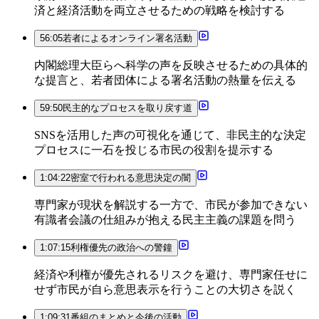
済と経済活動を両立させるための戦略を検討する
56:05
若者によるオンライン署名活動
内閣総理大臣らへ科学の声を反映させるための具体的
な提言と、若者団体による署名活動の熱量を伝える
59:50
民主的なプロセスを取り戻す道
SNSを活用した声の可視化を通じて、非民主的な決定
プロセスに一石を投じる市民の役割を提示する
1:04:22
密室で行われる意思決定の闇
専門家が現状を解説する一方で、市民が参加できない
有識者会議の仕組みが抱える民主主義の課題を問う
1:07:15
利権優先の政治への警鐘
経済や利権が優先されるリスクを避け、専門家任せに
せず市民が自ら意思表示を行うことの大切さを説く
1:09:31
番組のまとめと今後の活動