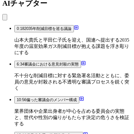
AIチャプター
0:18
2035年削減目標を巡る議論
山本大貴氏と平田仁子氏を迎え、国連へ提出する2035
年度の温室効果ガス削減目標が抱える課題を浮き彫り
にする
6:34
審議会における意見封殺の実態
不十分な削減目標に対する緊急署名活動とともに、委
員の意見が封殺される不透明な審議プロセスを鋭く突
く
10:56
偏った審議会のメンバー構成
業界団体や企業出身者が中心を占める委員会の実態
と、世代や性別の偏りがもたらす決定の危うさを検証
する