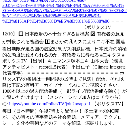
%E6%94%BF%E5%BA%9C%E6%A1%88-
2035%E5%B9%B4%E3%81%BE%E3%81%A7%E3%81%AB%
E6%B8%A9%E5%AE%A4%E5%8A%B9%E6%9E%9C%E3%82
%AC%E3%82%B960-%E5%89%8A%E6%B8%9B-
%E3%81%AF%E4%B8%8D%E5%8D%81%E5%88%86
＝＝＝
＝＝＝＝＝＝＝＝＝＝＝＝＝＝＝＝＝ 【ポリタスTV
12/10】 1️⃣ 日本政府の不十分すぎる目標案 2️⃣ 有権者の意見
が封殺される審議会 3️⃣まさかの凡ミスによりニキ不在 国連
提出期限が迫る国の温室効果ガス削減目標。日本政府の消極
的な態度は変えられるのか。有権者らに尋ねる #二キタス #
ポリタスTV 【出演】 キニマンス塚本ニキ 山本大貴（環境
アクティビスト・record1.5代表） 平田仁子（Climate Integrate
代表理事） ＝＝＝＝＝＝＝＝＝＝＝＝＝＝＝＝＝＝＝＝ ポ
リタスTVの番組は一週間後の19時まで見逃し配信、それ以
降は下記の有料アーカイブサービスにてご視聴ください。
1000本以上の過去配信番組（一部ライブ配信番組を除く）が
ご覧いただけます！ 【メンバーシップ加入はコチラから】
👉
https://youtube.com/PolitasTV/join?noapp=1
【ポリタスTV】
毎日（日本時間）午後7時より配信中！ 多士済々のMC陣
が、その時々の時事問題や社会問題、メディア、テクノロ
ジー、文化や芸術などのテーマを解説・深掘りします。