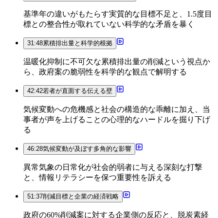
基準年の違いがもたらす実質的な目標不足と、1.5度目
標との整合性が取れていない科学的な矛盾を暴く
31:48
累積排出量と科学的根拠
温暖化抑制に不可欠な累積排出量の削減という視点か
ら、政府案の脆弱性を科学的な観点で解明する
42:42
若者が直面する伝える壁
気候変動への危機感と社会の構造的な乖離に加え、当
事者が声を上げることの心理的なハードルを掘り下げ
る
46:28
気候変動が及ぼす多角的な影響
異常気象の日常化が社会的弱者に与える深刻な打撃
と、情報リテラシーを保つ重要性を訴える
51:37
削減目標と企業の経済戦略
政府の60%削減案に対する企業側の反応と、脱炭素経