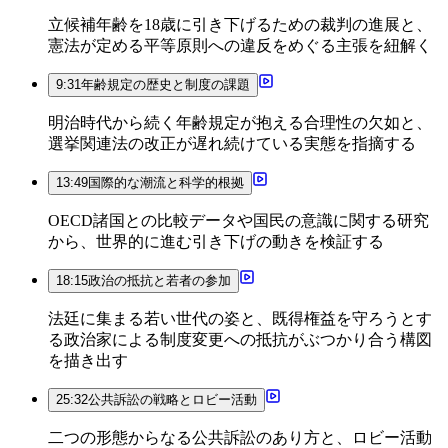
立候補年齢を18歳に引き下げるための裁判の進展と、
憲法が定める平等原則への違反をめぐる主張を紐解く
9:31
年齢規定の歴史と制度の課題
明治時代から続く年齢規定が抱える合理性の欠如と、
選挙関連法の改正が遅れ続けている実態を指摘する
13:49
国際的な潮流と科学的根拠
OECD諸国との比較データや国民の意識に関する研究
から、世界的に進む引き下げの動きを検証する
18:15
政治の抵抗と若者の参加
法廷に集まる若い世代の姿と、既得権益を守ろうとす
る政治家による制度変更への抵抗がぶつかり合う構図
を描き出す
25:32
公共訴訟の戦略とロビー活動
二つの形態からなる公共訴訟のあり方と、ロビー活動