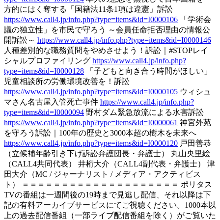
方的にはく奪する「国籍法11条1項は違憲」訴訟
https://www.call4.jp/info.php?type=items&id=I0000106
「学術会
議の独立性」を市民で守ろう ～会員任命拒否理由の情報公
開訴訟～
https://www.call4.jp/info.php?type=items&id=I0000146
人種差別的な職務質問をやめさせよう！訴訟｜#STOPレイ
シャルプロファイリング
https://www.call4.jp/info.php?
type=items&id=I0000128
「子どもと向き合う時間がほしい」
児童相談所の労働環境改善を！訴訟
https://www.call4.jp/info.php?type=items&id=I0000105
ウィシュ
マさん名古屋入管死亡事件
https://www.call4.jp/info.php?
type=items&id=I0000094
野村ダム緊急放流による水害訴訟
https://www.call4.jp/info.php?type=items&id=I0000061
神宮外苑
を守ろう訴訟｜100年の歴史と3000本超の樹木を未来へ
https://www.call4.jp/info.php?type=items&id=I0000120
戸田善恭
（立候補年齢引き下げ訴訟弁護団長・弁護士） 丸山央里絵
（CALL4共同代表） 井桁大介（CALL4副代表・弁護士） 津
田大介（MC / ジャーナリスト / メディア・アクティビス
ト） ＝＝＝＝＝＝＝＝＝＝＝＝＝＝＝＝＝＝＝＝ ポリタス
TVの番組は一週間後の19時まで見逃し配信、それ以降は下
記の有料アーカイブサービスにてご視聴ください。1000本以
上の過去配信番組（一部ライブ配信番組を除く）がご覧いた