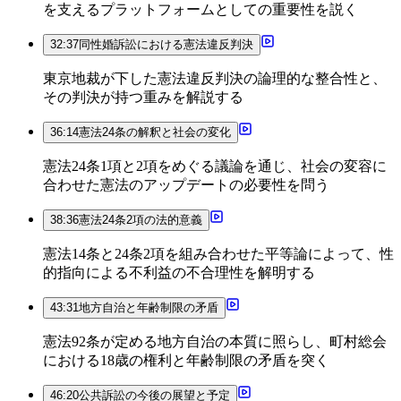
を支えるプラットフォームとしての重要性を説く
32:37
同性婚訴訟における憲法違反判決
東京地裁が下した憲法違反判決の論理的な整合性と、
その判決が持つ重みを解説する
36:14
憲法24条の解釈と社会の変化
憲法24条1項と2項をめぐる議論を通じ、社会の変容に
合わせた憲法のアップデートの必要性を問う
38:36
憲法24条2項の法的意義
憲法14条と24条2項を組み合わせた平等論によって、性
的指向による不利益の不合理性を解明する
43:31
地方自治と年齢制限の矛盾
憲法92条が定める地方自治の本質に照らし、町村総会
における18歳の権利と年齢制限の矛盾を突く
46:20
公共訴訟の今後の展望と予定