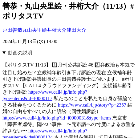
善恭・丸山央里絵・井桁大介（11/13）#
ポリタスTV
戸田善恭
丸山央里絵
井桁大介
津田大介
2024年11月13日(水) 19:00
動画の説明
【ポリタスTV 11/13】 1️⃣月刊公共訴訟 #6 2️⃣弁政治も本気で
注目し始めた!? 立候補年齢引き下げ訴訟の現在 立候補年齢
引き下げ訴訟弁護団長の戸田善恭弁護士に伺います。 #ポリ
タスTV 【CALL4 クラウドファンディング】 立候補年齢引
き下げ訴訟
https://www.call4.jp/info.php?
type=items&id=I0000117
私たちのことを私たち自身が議論で
きる社会をつくるために
https://www.call4.jp/story/?p=2357
結
婚の自由をすべての人に訴訟（同性婚訴訟）
https://www.call4.jp/info.php?id=i0000031&type=items
恵庭市
「障害者虐待」隠ぺい事件 〜元市議への忖度による放置を
許さない〜
https://www.call4.jp/info.php?
type=items&id=I0000124
本人の意思を無視して日本国籍を一