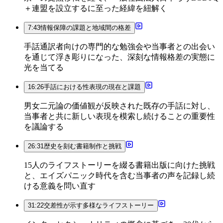
＋連盟を設立するに至った経緯を紐解く
7:43
情報保障の課題と地域間の格差
手話通訳者向けの専門的な勉強会や当事者との出会い
を通じて浮き彫りになった、深刻な情報格差の実態に
光を当てる
16:26
手話における性表現の現在と課題
男女二元論の価値観が反映された既存の手話に対し、
当事者と共に新しい表現を模索し続けることの重要性
を議論する
26:31
歴史を刻む書籍制作と挑戦
15人のライフストーリーを綴る書籍出版に向けた挑戦
と、エイズパニック時代を含む当事者の声を記録し続
ける意義を問い直す
31:22
交差性が示す多様なライフストーリー