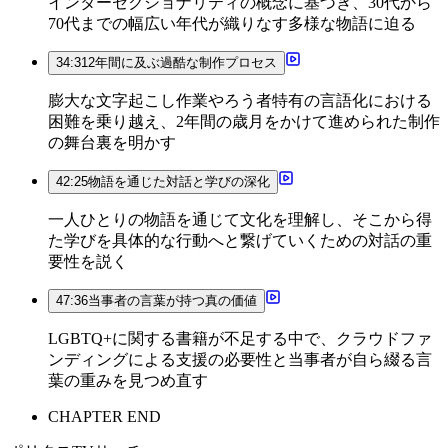
インターセクショナリティの概念に基づき、30代から
70代までの幅広い年代が織りなす多様な物語に迫る
34:31
2年間に及ぶ過酷な制作プロセス
膨大な文字起こし作業やろう者特有の言語化における
困難を乗り越え、2年間の歳月をかけて進められた制作
の舞台裏を明かす
42:25
物語を通じた対話と学びの深化
一人ひとりの物語を通じて文化を理解し、そこから得
た学びを具体的な行動へと繋げていくための対話の重
要性を説く
47:36
当事者の言葉が持つ真の価値
LGBTQ+に関する書籍が不足する中で、クラウドファ
ンディングによる支援の必要性と当事者が自ら綴る言
葉の重みを見つめ直す
CHAPTER END