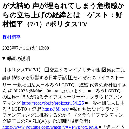
が大詰め 声が埋もれてしまう危機感か
らの立ち上げの経緯とは｜ゲスト：野
村恒平（7/1）#ポリタスTV
野村恒平
2025年7月1日(火) 19:00
動画の説明
【ポリタスTV 7/1】 1️⃣交差するマイノリティ性 2️⃣男女二元
論価値観から影響する日本手話 3️⃣それぞれのライフストー
リー 一般社団法人日本ろうLGBTQ＋連盟 代表の野村恒平さ
ん @jfdl2023 @k0he1n0mura に伺います。 ■「ろうLGBTQ＋
の世界〜15人が語るライフストーリー〜」クラウドファン
ディング
https://readyfor.jp/projects/154125
■一般社団法人日本
ろうLGBTQ＋連盟
https://jfdl.org/
■私たちはなぜクラウド
ファンディングに挑戦するのか？ （クラウドファンディン
グ終了日の7月7日(月)までの期間限定公開）
https://www.youtube.com/watch?v=VFwk7oxJpNA
■「道～ろう