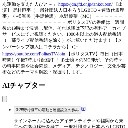
あ運動を支えた人びと～」
https://jdn.jfd.or.jp/tankoubon/
【出
演】 野村恒平（一般社団法人日本ろうLGBTQ＋連盟代表理
事） 小松智美（手話通訳） 水野優望（MC） ＝＝＝＝＝＝
＝＝＝＝＝＝＝＝＝＝＝＝＝＝ ポリタスTVの番組は一週間
後の19時まで見逃し配信、それ以降は下記の有料アーカイブ
サービスにてご視聴ください。1000本以上の過去配信番組
（一部ライブ配信番組を除く）がご覧いただけます！ 【メ
ンバーシップ加入はコチラから】 👉
https://youtube.com/PolitasTV/join
【ポリタスTV】毎日（日本
時間）午後7時より配信中！ 多士済々のMC陣が、その時々
の時事問題や社会問題、メディア、テクノロジー、文化や芸
術などのテーマを解説・深掘りします。
AIチャプター
3:25
野村恒平の活動と連盟設立の歩み
サインネームに込めたアイデンティティや福岡から東
京への拠点移転を経て、一般社団法人日本ろうLGBTQ