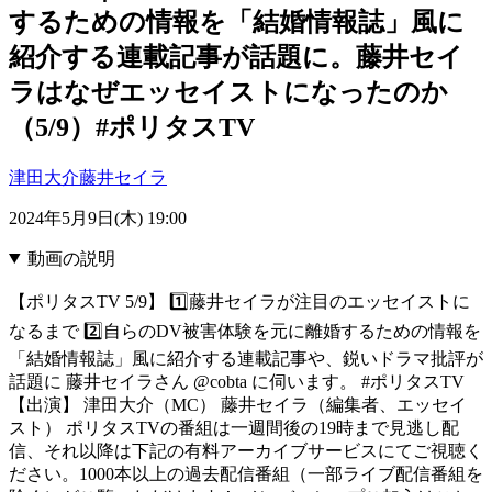
するための情報を「結婚情報誌」風に
紹介する連載記事が話題に。藤井セイ
ラはなぜエッセイストになったのか
（5/9）#ポリタスTV
津田大介
藤井セイラ
2024年5月9日(木) 19:00
動画の説明
【ポリタスTV 5/9】 1️⃣藤井セイラが注目のエッセイストに
なるまで 2️⃣自らのDV被害体験を元に離婚するための情報を
「結婚情報誌」風に紹介する連載記事や、鋭いドラマ批評が
話題に 藤井セイラさん @cobta に伺います。 #ポリタスTV
【出演】 津田大介（MC） 藤井セイラ（編集者、エッセイ
スト） ポリタスTVの番組は一週間後の19時まで見逃し配
信、それ以降は下記の有料アーカイブサービスにてご視聴く
ださい。1000本以上の過去配信番組（一部ライブ配信番組を