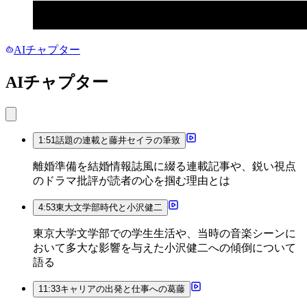
AIチャプター
AIチャプター
1:51
話題の連載と藤井セイラの筆致
離婚準備を結婚情報誌風に綴る連載記事や、鋭い視点
のドラマ批評が読者の心を掴む理由とは
4:53
東大文学部時代と小沢健二
東京大学文学部での学生生活や、当時の音楽シーンに
おいて多大な影響を与えた小沢健二への傾倒について
語る
11:33
キャリアの出発と仕事への葛藤