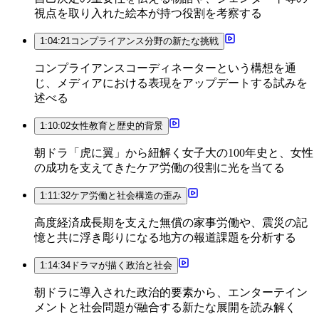
視点を取り入れた絵本が持つ役割を考察する
1:04:21
コンプライアンス分野の新たな挑戦
コンプライアンスコーディネーターという構想を通
じ、メディアにおける表現をアップデートする試みを
述べる
1:10:02
女性教育と歴史的背景
朝ドラ「虎に翼」から紐解く女子大の100年史と、女性
の成功を支えてきたケア労働の役割に光を当てる
1:11:32
ケア労働と社会構造の歪み
高度経済成長期を支えた無償の家事労働や、震災の記
憶と共に浮き彫りになる地方の報道課題を分析する
1:14:34
ドラマが描く政治と社会
朝ドラに導入された政治的要素から、エンターテイン
メントと社会問題が融合する新たな展開を読み解く