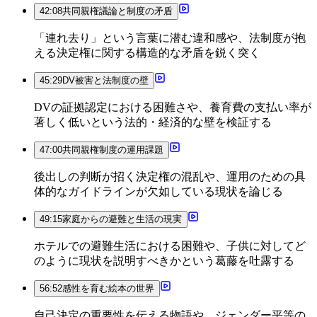
42:08
共同親権議論と制度の矛盾
「連れ去り」という言葉に潜む違和感や、法制度が抱
える決定権に関する構造的な矛盾を鋭く突く
45:29
DV被害と法制度の壁
DVの証拠認定における困難さや、養育費の支払い率が
著しく低いという法的・経済的な壁を検証する
47:00
共同親権制度の運用課題
後出しの判断が招く決定権の混乱や、運用のための具
体的なガイドラインが欠如している現状を論じる
49:15
家庭からの避難と生活の現実
ホテルでの避難生活における困難や、子供に対してど
のように現状を説明すべきかという葛藤を吐露する
56:52
感性を育む絵本の世界
自己決定の重要性を伝える物語や、ジェンダー平等の