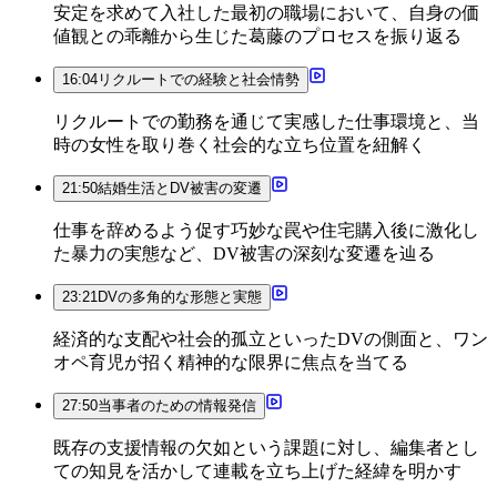
安定を求めて入社した最初の職場において、自身の価
値観との乖離から生じた葛藤のプロセスを振り返る
16:04
リクルートでの経験と社会情勢
リクルートでの勤務を通じて実感した仕事環境と、当
時の女性を取り巻く社会的な立ち位置を紐解く
21:50
結婚生活とDV被害の変遷
仕事を辞めるよう促す巧妙な罠や住宅購入後に激化し
た暴力の実態など、DV被害の深刻な変遷を辿る
23:21
DVの多角的な形態と実態
経済的な支配や社会的孤立といったDVの側面と、ワン
オペ育児が招く精神的な限界に焦点を当てる
27:50
当事者のための情報発信
既存の支援情報の欠如という課題に対し、編集者とし
ての知見を活かして連載を立ち上げた経緯を明かす