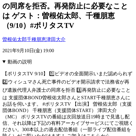
の同席を拒否。再発防止に必要なこと
は ゲスト：曽根佑太郎、千種朋恵
（9/10）#ポリタスTV
曽根佑太郎
千種朋恵
津田大介
2021年9月10日(金) 19:00
動画の説明
【ポリタスTV 9/10】 1️⃣ビデオの全面開示いまだ認められず
2️⃣ウィシュマさん死亡事件のビデオ開示請求で法務省が再
び遺族代理人弁護士の同席を拒否 3️⃣再発防止に必要なこと
は 支援団体BOND曽根佑太郎さんとSTART千種朋恵さんに
お話を伺います。 #ポリタスTV 【出演】 曽根佑太郎（支援
団体BOND） 千種朋恵（支援団体START） 津田大介
（MC） ポリタスTVの番組は次回放送日19時まで見逃し配
信、それ以降は下記の有料アーカイブサービスにてご視聴く
ださい。300本以上の過去配信番組（一部ライブ配信番組を
除く）がご覧いただけます！ ご加入はこちらから→