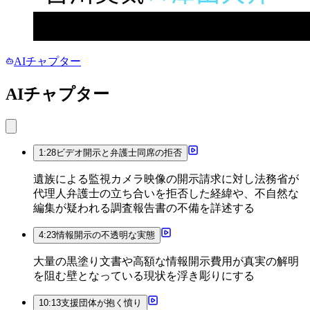
AIチャプター
AIチャプター
1:28
ビデオ開示と弁護士同席の拒否
遺族による監視カメラ映像の開示請求に対し法務省が
代理人弁護士の立ち合いを拒否した経緯や、不自然な
編集が疑われる調査報告書の不備を詳述する
4:23
情報開示の不透明な実態
大量の黒塗り文書や高額な情報開示費用が真実の解明
を阻む壁となっている現状を浮き彫りにする
10:13
支援団体が抱く憤り