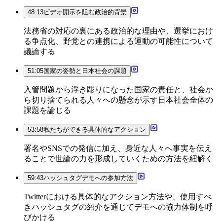
48:13
ビデオ開示を阻む政治的背景
法務省の対応の裏にある政治的な理由や、選挙におけ
る争点化、野党との連携による運動の可能性について
議論する
51:05
国家の姿勢と日本社会の課題
入管問題から浮き彫りになった国家の責任と、社会か
ら切り捨てられる人々への懸念が示す日本社会全体の
課題を論じる
53:58
私たちができる具体的なアクション
署名やSNSでの発信に加え、身近な人々へ事実を伝え
ることで世論の力を形成していくための方法を紐解く
59:43
ハッシュタグデモへの参加方法
Twitterにおける具体的なアクション方法や、使用すべ
きハッシュタグの紹介を通じてデモへの協力体制を呼
びかける