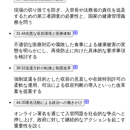
現場の切り捨てを防ぎ、入管長や法務省の責任を追及
するための第三者調査の必要性と、国家の健康管理義
務を問う
31:44
劣悪な収容環境と医療体制
不適切な医療対応や腐敗した食事による健康被害の実
態を明らかにし、再発防止に向けた具体的な要求事項
を検討する
38:52
送還方針の転換と制度改革
強制送還を目的とした収容の見直しや在留特別許可の
柔軟な運用、司法による収容判断の導入といった改革
案を提案する
44:20
署名活動による政治への働きかけ
オンライン署名を通じて入管問題を社会的な争点へと
押し上げ、政府に対して継続的なアクションを起こす
重要性を説く