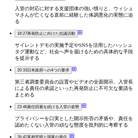
入管の対応に対する支援団体の強い憤りと、ウィシュ
マさんが亡くなる直前に経験した体調悪化の実態に迫
る
18:27
再発防止に向けた抗議活動
サイレントデモの実施予定やSNSを活用したハッシュ
タグ運動など、社会へ声を届けるための具体的な手段
を提示する
20:33
日本政府への4つの要求
第三者調査委員会の設置やビデオの全面開示、入管長
による責任の承認といった再発防止に不可欠な要請を
まとめる
23:46
責任回避を続ける入管の姿勢
プライバシーを口実とした開示拒否の矛盾や、責任を
認めたくない入管の頑なな態度を批判的に考察する
26:42
真相究明と国家の責任