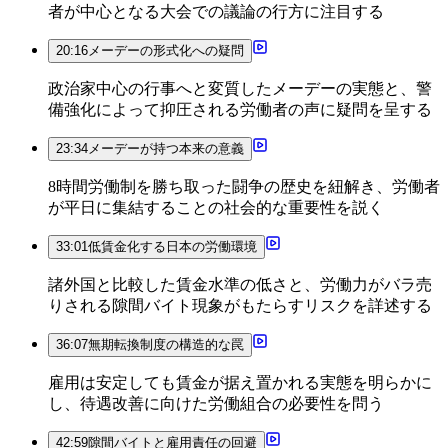
者が中心となる大会での議論の行方に注目する
20:16
メーデーの形式化への疑問
政治家中心の行事へと変質したメーデーの実態と、警
備強化によって抑圧される労働者の声に疑問を呈する
23:34
メーデーが持つ本来の意義
8時間労働制を勝ち取った闘争の歴史を紐解き、労働者
が平日に集結することの社会的な重要性を説く
33:01
低賃金化する日本の労働環境
諸外国と比較した賃金水準の低さと、労働力がバラ売
りされる隙間バイト現象がもたらすリスクを詳述する
36:07
無期転換制度の構造的な罠
雇用は安定しても賃金が据え置かれる実態を明らかに
し、待遇改善に向けた労働組合の必要性を問う
42:59
隙間バイトと雇用責任の回避