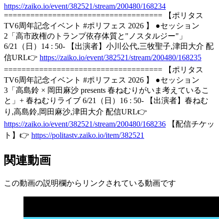
https://zaiko.io/event/382521/stream/200480/168234
==================================== 【ポリタス
TV6周年記念イベント #ポリフェス 2026 】 ●セッション
2「高市政権のトランプ依存体質と"ノスタルジー"」
6/21（日）14 : 50- 【出演者】小川公代,三牧聖子,津田大介 配
信URL👉
https://zaiko.io/event/382521/stream/200480/168235
==================================== 【ポリタス
TV6周年記念イベント #ポリフェス 2026 】 ●セッション
3「高島鈴 × 岡田麻沙 presents 春ねむりがいま考えているこ
と」+ 春ねむりライブ 6/21（日）16 : 50- 【出演者】春ねむ
り,高島鈴,岡田麻沙,津田大介 配信URL👉
https://zaiko.io/event/382521/stream/200480/168236
【配信チケッ
ト】👉
https://politastv.zaiko.io/item/382521
関連動画
この動画の説明欄からリンクされている動画です