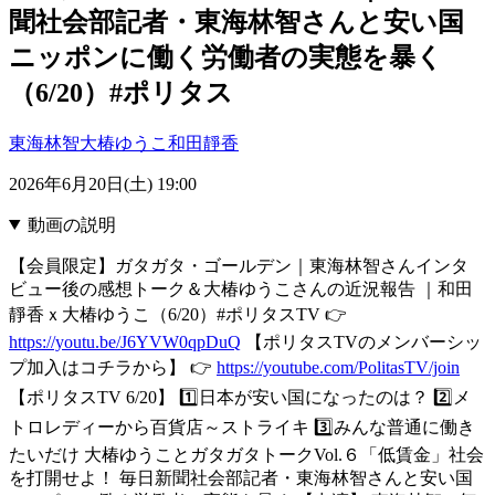
聞社会部記者・東海林智さんと安い国
ニッポンに働く労働者の実態を暴く
（6/20）#ポリタス
東海林智
大椿ゆうこ
和田靜香
2026年6月20日(土) 19:00
動画の説明
【会員限定】ガタガタ・ゴールデン｜東海林智さんインタ
ビュー後の感想トーク＆大椿ゆうこさんの近況報告 ｜和田
靜香ｘ大椿ゆうこ（6/20）#ポリタスTV 👉
https://youtu.be/J6YVW0qpDuQ
【ポリタスTVのメンバーシッ
プ加入はコチラから】 👉
https://youtube.com/PolitasTV/join
【ポリタスTV 6/20】 1️⃣日本が安い国になったのは？ 2️⃣メ
トロレディーから百貨店～ストライキ 3️⃣みんな普通に働き
たいだけ 大椿ゆうことガタガタトークVol.６「低賃金」社会
を打開せよ！ 毎日新聞社会部記者・東海林智さんと安い国