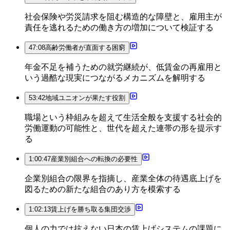
社会保険や労災請求を阻む構造的な障壁と、雇用主が
責任を逃れるための働き方の増加について検証する
47:08
高齢労働者が直面する困窮
年金不足を補うための就労継続が、低賃金の再雇用と
いう過酷な現実につながるメカニズムを解明する
53:42
地域ユニオンが果たす役割
職場という枠組みを超えて生活全般を支援する社会的
労働運動の可能性と、世代を超えた連帯の形を提示す
る
1:00:47
産業別組合への転換の必要性
企業別組合の限界を指摘し、産業全体の待遇底上げを
図るための新たな組合のあり方を模索する
1:02:13
賃上げを勝ち取る集団交渉
個人の力では抗えない日本の賃上げシステムの課題に