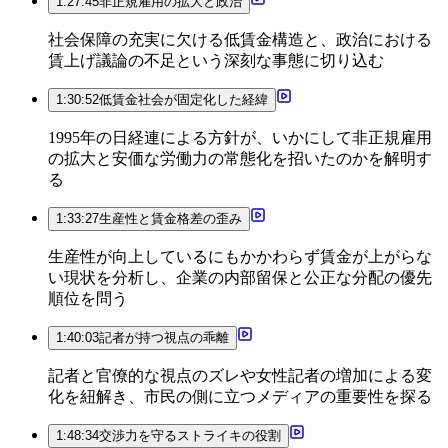
1:27:45
非正規雇用の拡大と政治
社会保障の充実に欠ける低賃金構造と、政治における
賃上げ議論の不足という深刻な事態に切り込む
1:30:52
低賃金社会が固定化した経緯
1995年の日経連による方針が、いかにして非正規雇用
の拡大と安価な労働力の常態化を招いたのかを解明す
る
1:33:27
生産性と賃金格差の歪み
生産性が向上しているにもかかわらず賃金が上がらな
い現状を分析し、企業の内部留保と公正な分配の優先
順位を問う
1:40:03
記者が持つ視点の乖離
記者と官僚的な視点のズレや女性記者の増加による変
化を紐解き、市民の側に立つメディアの重要性を探る
1:48:34
交渉力を守るストライキの役割