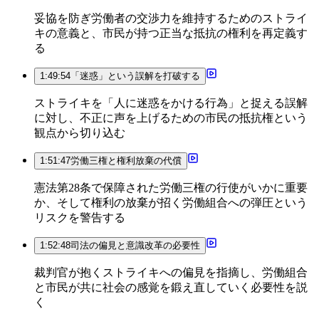
妥協を防ぎ労働者の交渉力を維持するためのストライ
キの意義と、市民が持つ正当な抵抗の権利を再定義す
る
1:49:54
「迷惑」という誤解を打破する
ストライキを「人に迷惑をかける行為」と捉える誤解
に対し、不正に声を上げるための市民の抵抗権という
観点から切り込む
1:51:47
労働三権と権利放棄の代償
憲法第28条で保障された労働三権の行使がいかに重要
か、そして権利の放棄が招く労働組合への弾圧という
リスクを警告する
1:52:48
司法の偏見と意識改革の必要性
裁判官が抱くストライキへの偏見を指摘し、労働組合
と市民が共に社会の感覚を鍛え直していく必要性を説
く