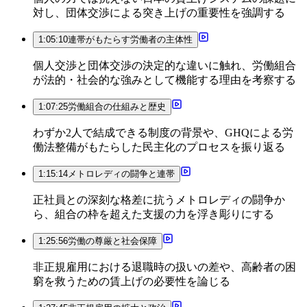
対し、団体交渉による突き上げの重要性を強調する
1:05:10
連帯がもたらす労働者の主体性
個人交渉と団体交渉の決定的な違いに触れ、労働組合
が法的・社会的な強みとして機能する理由を考察する
1:07:25
労働組合の仕組みと歴史
わずか2人で結成できる制度の背景や、GHQによる労
働法整備がもたらした民主化のプロセスを振り返る
1:15:14
メトロレディの闘争と連帯
正社員との深刻な格差に抗うメトロレディの闘争か
ら、組合の枠を超えた支援の力を浮き彫りにする
1:25:56
労働の尊厳と社会保障
非正規雇用における退職時の扱いの差や、高齢者の困
窮を救うための賃上げの必要性を論じる