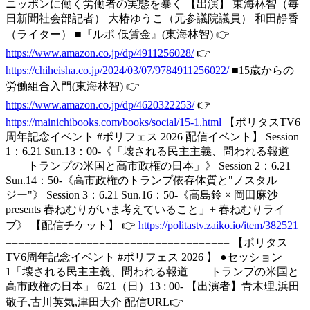
ニッポンに働く労働者の実態を暴く 【出演】 東海林智（毎
日新聞社会部記者） 大椿ゆうこ（元参議院議員） 和田靜香
（ライター） ■『ルポ 低賃金』(東海林智) 👉
https://www.amazon.co.jp/dp/4911256028/
👉
https://chiheisha.co.jp/2024/03/07/9784911256022/
■15歳からの
労働組合入門(東海林智) 👉
https://www.amazon.co.jp/dp/4620322253/
👉
https://mainichibooks.com/books/social/15-1.html
【ポリタスTV6
周年記念イベント #ポリフェス 2026 配信イベント】 Session
1：6.21 Sun.13：00-《「壊される民主主義、問われる報道
――トランプの米国と高市政権の日本」》 Session 2：6.21
Sun.14：50-《高市政権のトランプ依存体質と"ノスタル
ジー"》 Session 3：6.21 Sun.16：50-《高島鈴 × 岡田麻沙
presents 春ねむりがいま考えていること」+ 春ねむりライ
ブ》 【配信チケット】 👉
https://politastv.zaiko.io/item/382521
==================================== 【ポリタス
TV6周年記念イベント #ポリフェス 2026 】 ●セッション
1「壊される民主主義、問われる報道――トランプの米国と
高市政権の日本」 6/21（日）13 : 00- 【出演者】青木理,浜田
敬子,古川英気,津田大介 配信URL👉