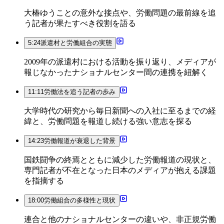
大椿ゆうことの意外な接点や、労働問題の最前線を追
う記者が果たすべき役割を語る
5:24
派遣村と労働組合の実態
2009年の派遣村における活動を振り返り、メディアが
報じなかったナショナルセンター間の連携を紐解く
11:11
労働法を追う記者の歩み
大学時代の研究から毎日新聞への入社に至るまでの経
緯と、労働問題を報道し続ける強い意志を探る
14:23
労働報道が衰退した背景
国鉄闘争の終焉とともに減少した労働報道の現状と、
専門記者が不在となった日本のメディアが抱える課題
を指摘する
18:00
労働組合の多様性と現状
連合と他のナショナルセンターの違いや、非正規労働