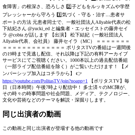
食障害」の根深さ、恐ろしさ 2️⃣子どもをルッキズムや学歴
プレッシャーから守ろう 3️⃣気づく・守る・治す…患者サ
ポートの方法 元患者同士で、一般社団法人Allyable代表の松
下結妃さん @yucki_ed と編集者・エッセイストの藤井セイ
ラ @cobta が話します 【出演】 松下結妃（一般社団法人
Allyable代表、会社員） 藤井セイラ（MC） ＝＝＝＝＝＝＝
＝＝＝＝＝＝＝＝＝＝＝＝＝ ポリタスTVの番組は一週間後
の19時まで見逃し配信、それ以降は下記の有料アーカイブ
サービスにてご視聴ください。1000本以上の過去配信番組
（一部ライブ配信番組を除く）がご覧いただけます！ 【メ
ンバーシップ加入はコチラから】 👉
https://youtube.com/PolitasTV/join?noapp=1
【ポリタスTV】毎
日（日本時間）午後7時より配信中！ 多士済々のMC陣が、
その時々の時事問題や社会問題、メディア、テクノロジー、
文化や芸術などのテーマを解説・深掘りします。
同じ出演者の動画
この動画と同じ出演者が登場する他の動画です