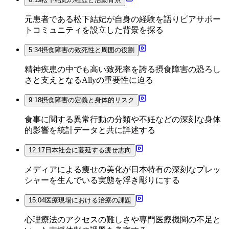
元患者である松下結妃が自身の経験を語りピアサポー
トコミュニティを設立した背景を探る
5:34
摂食障害の致死性と周囲の役割
精神疾患の中でも高い致死率を誇る摂食障害の恐ろし
さと支えとなるAllyの重要性に迫る
9:18
摂食障害の定義と身体的リスク
食事に関する異常行動の分類や不妊などの深刻な身体
的影響を統計データと共に詳述する
12:17
日本社会に蔓延する痩せ志向
メディアによる痩せの美化が日本特有の深刻なプレッ
シャーを生んでいる実態を浮き彫りにする
15:04
医療現場における治療の課題
心理療法のアクセスの難しさや専門医療機関の不足と