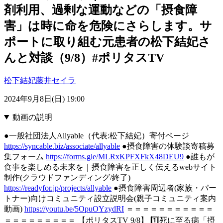
剤利用、過剰な運動などの「摂食障
害」は時に命を危険にさらします。サ
ポートに取り組む元患者の松下結妃さ
んと対談（9/8）#ポリタスTV
松下結妃
藤井セイラ
2024年9月8日(日) 19:00
動画の説明
●一般社団法人Allyable（代表:松下結妃）寄付ページ
https://syncable.biz/associate/allyable
●摂食障害の体験談寄稿募
集フォーム
https://forms.gle/MLRxKPFXFkX48DEU9
●誰もが
食事を楽しめる未来を｜摂食障害を正しく伝えるwebサイト
制作(クラウドファンディング/終了)
https://readyfor.jp/projects/allyable
●摂食障害周辺者(家族・パー
トナー)向けコミュニティ設立説明会(親子コミュニティ案内
動画)
https://youtu.be/5OpuOYzydRI
＝＝＝＝＝＝＝＝＝＝＝
＝＝＝＝＝＝＝＝＝ 【ポリタスTV 9/8】 1️⃣死に至る病「摂