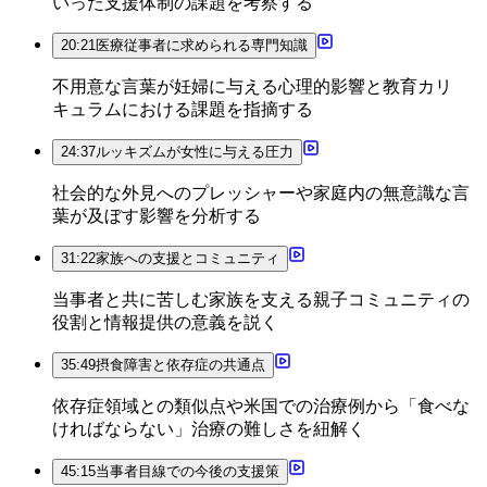
いった支援体制の課題を考察する
20:21
医療従事者に求められる専門知識
不用意な言葉が妊婦に与える心理的影響と教育カリ
キュラムにおける課題を指摘する
24:37
ルッキズムが女性に与える圧力
社会的な外見へのプレッシャーや家庭内の無意識な言
葉が及ぼす影響を分析する
31:22
家族への支援とコミュニティ
当事者と共に苦しむ家族を支える親子コミュニティの
役割と情報提供の意義を説く
35:49
摂食障害と依存症の共通点
依存症領域との類似点や米国での治療例から「食べな
ければならない」治療の難しさを紐解く
45:15
当事者目線での今後の支援策