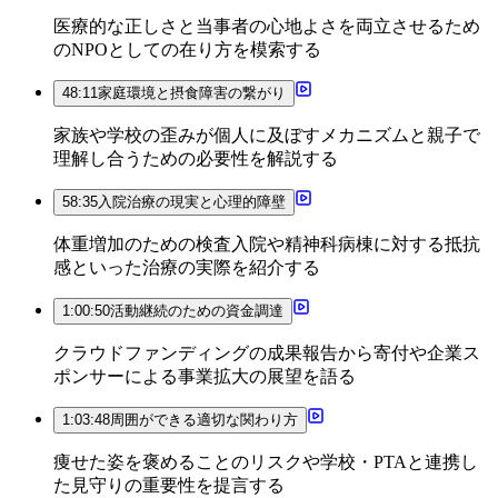
医療的な正しさと当事者の心地よさを両立させるため
のNPOとしての在り方を模索する
48:11
家庭環境と摂食障害の繋がり
家族や学校の歪みが個人に及ぼすメカニズムと親子で
理解し合うための必要性を解説する
58:35
入院治療の現実と心理的障壁
体重増加のための検査入院や精神科病棟に対する抵抗
感といった治療の実際を紹介する
1:00:50
活動継続のための資金調達
クラウドファンディングの成果報告から寄付や企業ス
ポンサーによる事業拡大の展望を語る
1:03:48
周囲ができる適切な関わり方
痩せた姿を褒めることのリスクや学校・PTAと連携し
た見守りの重要性を提言する