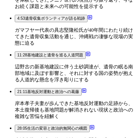
お続く課題と未来への可能性を提示する
4:53
遺骨収集ボランティアが語る戦跡
ガマフヤー代表の具志堅隆松氏が40年間にわたり続け
てきた遺骨収集活動を通じ、沖縄戦の凄惨な現場の実
態に迫る
11:28
基地建設と遺骨を巡る人道問題
辺野古の新基地建設に伴う土砂調達が、遺骨の眠る南
部地域に及ぼす影響と、それに対する国の姿勢が抱え
る人道的な懸念を浮き彫りにする
21:11
基地反対運動と政治への葛藤
岸本孝子夫妻が歩んできた基地反対運動の足跡から、
本土復帰後も基地問題が解消されない現状と政治への
複雑な苦悩を紐解く
28:05
生活の変容と政治的無関心の構図