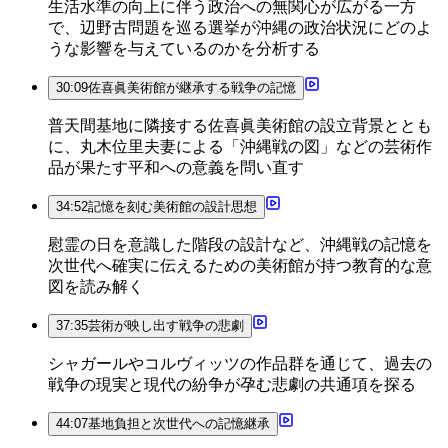
生活水準の向上に伴う政治への無関心が広がる一方
で、辺野古問題を巡る選挙が沖縄の政治状況にどのよ
うな影響を与えているのかを分析する
30:09
佐喜眞美術館が継承する戦争の記憶
普天間基地に隣接する佐喜眞美術館の設立背景ととも
に、丸木位里夫妻による「沖縄戦の図」などの芸術作
品が果たす平和への意義を問い直す
34:52
記憶を刻む美術館の設計思想
慰霊の日を意識した階段の設計など、沖縄戦の記憶を
次世代へ確実に伝えるための美術館が持つ教育的な意
図を読み解く
37:35
芸術が映し出す戦争の悲劇
シャガールやコルヴィッツの作品群を通じて、過去の
戦争の現実と現代の紛争が孕む悲劇の共通項を探る
44:07
基地負担と次世代への記憶継承