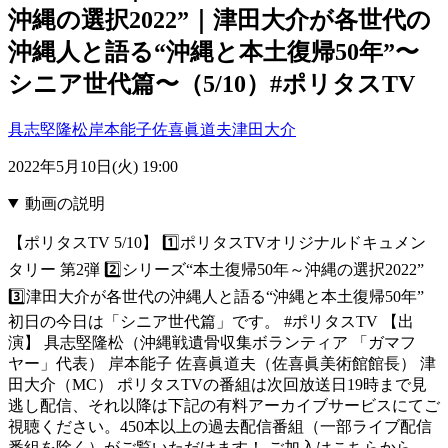
沖縄の選択2022”｜津田大介が各世代の
沖縄人と語る“沖縄と本土復帰50年”〜
シニア世代篇〜（5/10）#ポリタスTV
具志堅隆松
岸本能子
佐喜眞道夫
津田大介
2022年5月10日(火) 19:00
動画の説明
【ポリタスTV 5/10】 1️⃣ポリタスTVオリジナルドキュメン
タリー 第2弾 2️⃣シリーズ“本土復帰50年～沖縄の選択2022”
3️⃣津田大介が各世代の沖縄人と語る“沖縄と本土復帰50年”
初日の今日は「シニア世代篇」です。 #ポリタスTV 【出
演】 具志堅隆松（沖縄戦遺骨収集ボランティア 「ガマフ
ヤー」代表） 岸本能子 佐喜眞道夫（佐喜眞美術館館長） 津
田大介（MC） ポリタスTVの番組は次回放送日19時まで見
逃し配信、それ以降は下記の有料アーカイブサービスにてご
視聴ください。450本以上の過去配信番組（一部ライブ配信
番組を除く）がご覧いただけます！ ご加入はこちらから→