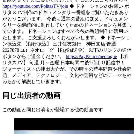
https://youtube.com/PolitasTV/join
◆ ドネーションのお願い ポ
リタスTV制作のドキュメンタリー番組をご覧いただきあり
がとうございます。 今後も通常の番組に加え、ドキュメン
タリーを継続的に制作していくためのドネーションを募集し
ています。 ドネーションはすべて今後の番組制作に活用い
たします。 ご支援よろしくおねがいします。 ◆ ドネーショ
ン振込先 【銀行振込】 三井住友銀行 神田支店 普通
2027878 ユ）ネオローグ 【PayPal送金】 以下のリンクの送信
ボタンからご送金ください。
https://PayPal.me/neologue
【ポ
リタスTV】 毎週 月～金曜 日本時間午後7時より配信中！
ジャーナリストの津田大介が、その時々の時事問題や社会問
題、メディア、テクノロジー、文化や芸術などのテーマをや
わらかく解説していきます。
同じ出演者の動画
この動画と同じ出演者が登場する他の動画です