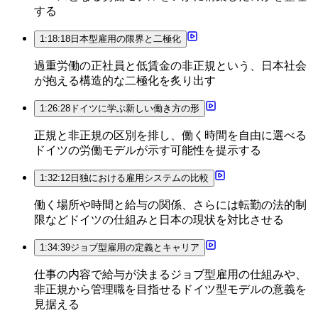
する
1:18:18
日本型雇用の限界と二極化
過重労働の正社員と低賃金の非正規という、日本社会
が抱える構造的な二極化を炙り出す
1:26:28
ドイツに学ぶ新しい働き方の形
正規と非正規の区別を排し、働く時間を自由に選べる
ドイツの労働モデルが示す可能性を提示する
1:32:12
日独における雇用システムの比較
働く場所や時間と給与の関係、さらには転勤の法的制
限などドイツの仕組みと日本の現状を対比させる
1:34:39
ジョブ型雇用の定義とキャリア
仕事の内容で給与が決まるジョブ型雇用の仕組みや、
非正規から管理職を目指せるドイツ型モデルの意義を
見据える