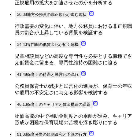
正規雇用の拡大を加速させたのかを分析する
30:38
地方公務員の非正規化が進む現状
行政需要の変化に伴い、地方公務員における非正規職
員の割合が上昇している背景を検証する
34:43
専門職の低賃金化が招く危機
児童相談員などの高度な専門性を必要とする職種でさ
え低賃金に留まる、専門性維持の困難さに迫る
41:49
保育士の待遇と民営化の流れ
公務員保育士の減少と民営化の進展が、保育士の年収
や雇用の不安定さに与える影響を検討する
46:13
保育士のキャリアと賃金構造の課題
物価高騰の中で補助金制度との乖離が進み、キャリア
形成が困難な保育現場の苦境を浮き彫りにする
51:08
保育分野の規制緩和と予算の行方