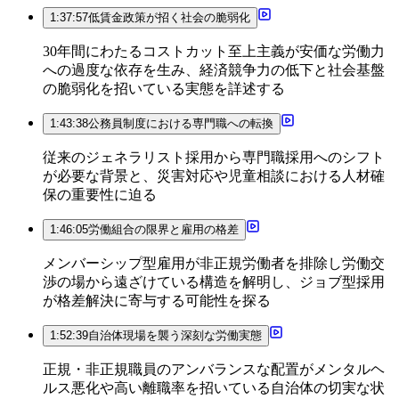
1:37:57
低賃金政策が招く社会の脆弱化
30年間にわたるコストカット至上主義が安価な労働力
への過度な依存を生み、経済競争力の低下と社会基盤
の脆弱化を招いている実態を詳述する
1:43:38
公務員制度における専門職への転換
従来のジェネラリスト採用から専門職採用へのシフト
が必要な背景と、災害対応や児童相談における人材確
保の重要性に迫る
1:46:05
労働組合の限界と雇用の格差
メンバーシップ型雇用が非正規労働者を排除し労働交
渉の場から遠ざけている構造を解明し、ジョブ型採用
が格差解決に寄与する可能性を探る
1:52:39
自治体現場を襲う深刻な労働実態
正規・非正規職員のアンバランスな配置がメンタルヘ
ルス悪化や高い離職率を招いている自治体の切実な状