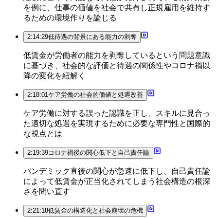
を例に、仕事の価値を社会で共有し正規雇用を維持す
るための環境作りを論じる
2:14:29
低待遇の背景にある能力の剥奪
低賃金が労働者の能力を剥奪しているという問題意識
に基づき、社会的な評価と待遇の関係性やコロナ禍以
降の変化を紐解く
2:18:01
ケア労働の社会的価値と処遇改善
ケア労働に対する誤った認識を正し、スキルに見合っ
た適切な処遇を実現するために必要な専門性と国際的
な視点とは
2:19:39
コロナ禍後の関心低下と自己責任論
パンデミック直後の関心が急速に低下し、自己責任論
によって低賃金が正当化されてしまう社会構造の根深
さを問い直す
2:21:18
低賃金の構造化と社会崩壊の危機