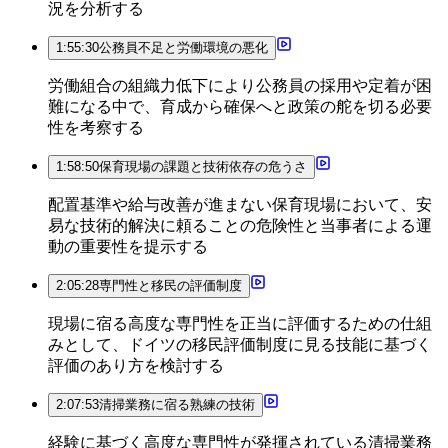
況を分析する
1:55:30
公務員不足と労働環境の悪化
労働組合の組織力低下により公務員の採用や定着が困
難になる中で、育成から確保へと政策の舵を切る必要
性を考察する
1:58:50
保育現場の課題と技術依存の危うさ
配置基準や給与改善が進まない保育現場において、安
易な技術的解決に頼ることの危険性と当事者による運
動の重要性を提示する
2:05:28
専門性と移民の評価制度
現場に宿る高度な専門性を正当に評価するための仕組
みとして、ドイツの移民評価制度に見る技能に基づく
評価のあり方を検討する
2:07:53
清掃業務に宿る熟練の技術
経験に基づく高度な専門性が発揮されている清掃業務