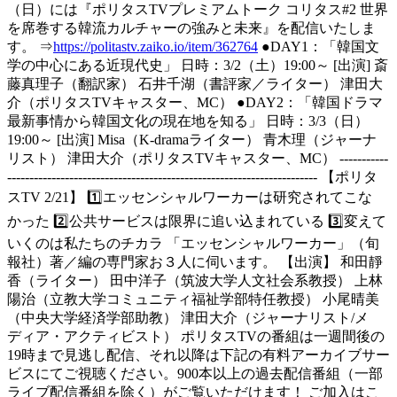
（日）には『ポリタスTVプレミアムトーク コリタス#2 世界
を席巻する韓流カルチャーの強みと未来』を配信いたしま
す。 ⇒
https://politastv.zaiko.io/item/362764
●DAY1：「韓国文
学の中心にある近現代史」 日時：3/2（土）19:00～ [出演] 斎
藤真理子（翻訳家） 石井千湖（書評家／ライター） 津田大
介（ポリタスTVキャスター、MC） ●DAY2：「韓国ドラマ
最新事情から韓国文化の現在地を知る」 日時：3/3（日）
19:00～ [出演] Misa（K-dramaライター） 青木理（ジャーナ
リスト） 津田大介（ポリタスTVキャスター、MC） -----------
---------------------------------------------------------------------- 【ポリタ
スTV 2/21】 1️⃣エッセンシャルワーカーは研究されてこな
かった 2️⃣公共サービスは限界に追い込まれている 3️⃣変えて
いくのは私たちのチカラ 「エッセンシャルワーカー」（旬
報社）著／編の専門家お３人に伺います。 【出演】 和田靜
香（ライター） 田中洋子（筑波大学人文社会系教授） 上林
陽治（立教大学コミュニティ福祉学部特任教授） 小尾晴美
（中央大学経済学部助教） 津田大介（ジャーナリスト/メ
ディア・アクティビスト） ポリタスTVの番組は一週間後の
19時まで見逃し配信、それ以降は下記の有料アーカイブサー
ビスにてご視聴ください。900本以上の過去配信番組（一部
ライブ配信番組を除く）がご覧いただけます！ ご加入はこ