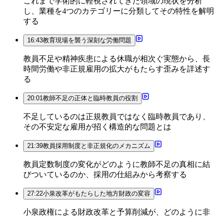
これまで学術的に軽視されてきた領域の現状を分析
し、業種を4つのカテゴリーに分類してその特性を解明
する
16:43
教育現場を襲う深刻な労働問題
教員不足や精神疾患による休職が相次ぐ実態から、長
時間労働や非正規雇用の拡大がもたらす歪みを詳述す
る
20:01
教師不足の正体と臨時教員の役割
不足しているのは正規教員ではなく臨時教員であり、
その不安定な雇用が招く構造的な問題とは
21:39
教員採用制度と非正規化のメカニズム
教員定数制度の変化がどのように教師不足の真相に結
びついているのか、採用の仕組みから考察する
27:22
小泉改革がもたらした地方財政の変容
小泉政権による財政改革と予算削減が、どのように非