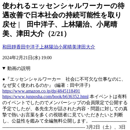
使われるエッセンシャルワーカーの待
遇改善で日本社会の持続可能性を取り
戻せ | 田中洋子、上林陽治、小尾晴
美、津田大介（2/21）
和田靜香
田中洋子
上林陽治
小尾晴美
津田大介
2024年2月21日(水) 19:00
動画の説明
●『エッセンシャルワーカー 社会に不可欠な仕事なのに、
なぜ安く使われるのか』 (編著：田中洋子)
https://www.amazon.co.jp/dp/4845118491
https://www.junposha.com/book/b636352.html
本イベントは有料
のイベントでしたのでメンバーシップの会員限定で公開する
予定でしたが、各先生方が話された内容・問題に対しての真
摯で熱いお言葉を多くの視聴者に見ていただきたいと判断
し、公益性を鑑みて全編無料公開します。 ------------------------
--------------------------------------------------------- 3月2日（土）、3日