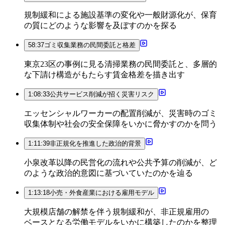
規制緩和による施設基準の変化や一般財源化が、保育
の質にどのような影響を及ぼすのかを探る
58:37
ゴミ収集業務の民間委託と格差
東京23区の事例に見る清掃業務の民間委託と、多層的
な下請け構造がもたらす賃金格差を描き出す
1:08:33
公共サービス削減が招く災害リスク
エッセンシャルワーカーの配置削減が、災害時のゴミ
収集体制や社会の安全保障をいかに脅かすのかを問う
1:11:39
非正規化を推進した政治的背景
小泉改革以降の民営化の流れや公共予算の削減が、ど
のような政治的意図に基づいていたのかを辿る
1:13:18
小売・外食産業における雇用モデル
大規模店舗の解禁を伴う規制緩和が、非正規雇用の
ベースとなる労働モデルをいかに構築したのかを整理