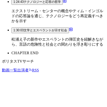
1:24:43
テクノロジーと応答の哲学
エクストリーム・センターの概念やティム・インゴル
ドの応答論を通じ、テクノロジーをどう再定義すべき
かを示す
1:30:03
文学とエスペラントが示す社会
松浦え子の新作やエスペラントの弾圧史を紐解きなが
ら、言語の危険性と社会との関わりを浮き彫りにする
CHAPTER END
ポリタスTVサーチ
動画一覧
出演者
RSS