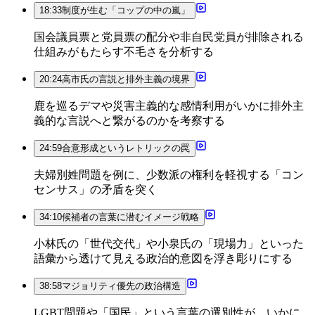
18:33
制度が生む「コップの中の嵐」
国会議員票と党員票の配分や非自民党員が排除される
仕組みがもたらす不毛さを分析する
20:24
高市氏の言説と排外主義の境界
鹿を巡るデマや災害主義的な感情利用がいかに排外主
義的な言説へと繋がるのかを考察する
24:59
合意形成というレトリックの罠
夫婦別姓問題を例に、少数派の権利を軽視する「コン
センサス」の矛盾を突く
34:10
候補者の言葉に潜むイメージ戦略
小林氏の「世代交代」や小泉氏の「現場力」といった
語彙から透けて見える政治的意図を浮き彫りにする
38:58
マジョリティ優先の政治構造
LGBT問題や「国民」という言葉の選別性が、いかに