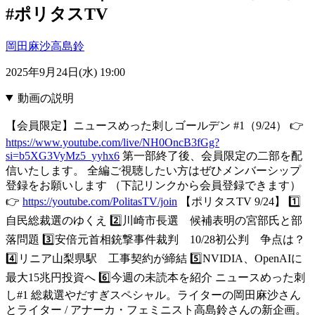
#ポリタスTV
岡田麻沙
高島鈴
2025年9月24日(水) 19:00
動画の説明
【会員限定】ニュースめった刺しゴールデン #1（9/24） 👉️
https://www.youtube.com/live/NH0OncB3fGg?
si=b5XG3VyMz5_yyhx6
第一部終了後、会員限定の二部を配
信いたします。 全編ご視聴したい方はぜひメンバーシップ
登録をお願いします （下記リンクから会員登録できます）
👉
https://youtube.com/PolitasTV/join
【ポリタスTV 9/24】 1️⃣
自民総裁選のゆくえ 2️⃣川崎市長選 候補表明の宮部氏と部
落問題 3️⃣安倍元首相銃撃事件裁判 10/28初公判 争点は？
4️⃣リニア山梨県駅 工事契約が締結 5️⃣NVIDIA、OpenAIに
最大15兆円投資へ 6️⃣今週の未読本を紹介 ニュースめった刺
し#1 総裁選やだすぎスペシャル。ライターの岡田麻沙さん
とライター / アナーカ・フェミニスト高島鈴さんの新企画。