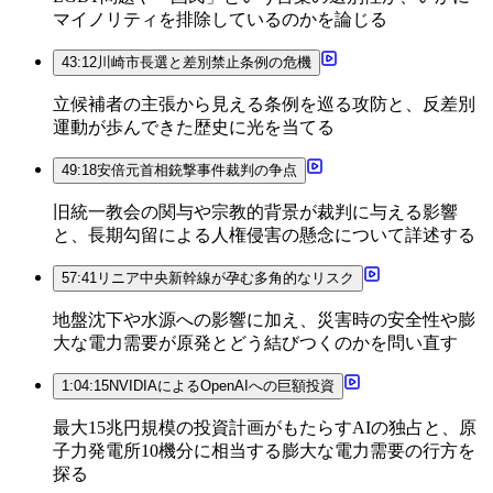
マイノリティを排除しているのかを論じる
43:12
川崎市長選と差別禁止条例の危機
立候補者の主張から見える条例を巡る攻防と、反差別
運動が歩んできた歴史に光を当てる
49:18
安倍元首相銃撃事件裁判の争点
旧統一教会の関与や宗教的背景が裁判に与える影響
と、長期勾留による人権侵害の懸念について詳述する
57:41
リニア中央新幹線が孕む多角的なリスク
地盤沈下や水源への影響に加え、災害時の安全性や膨
大な電力需要が原発とどう結びつくのかを問い直す
1:04:15
NVIDIAによるOpenAIへの巨額投資
最大15兆円規模の投資計画がもたらすAIの独占と、原
子力発電所10機分に相当する膨大な電力需要の行方を
探る