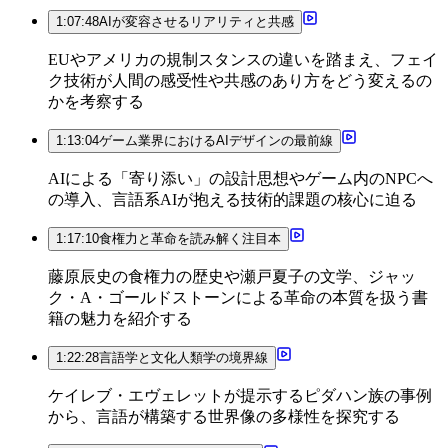
1:07:48
AIが変容させるリアリティと共感
EUやアメリカの規制スタンスの違いを踏まえ、フェイ
ク技術が人間の感受性や共感のあり方をどう変えるの
かを考察する
1:13:04
ゲーム業界におけるAIデザインの最前線
AIによる「寄り添い」の設計思想やゲーム内のNPCへ
の導入、言語系AIが抱える技術的課題の核心に迫る
1:17:10
食権力と革命を読み解く注目本
藤原辰史の食権力の歴史や瀬戸夏子の文学、ジャッ
ク・A・ゴールドストーンによる革命の本質を扱う書
籍の魅力を紹介する
1:22:28
言語学と文化人類学の境界線
ケイレブ・エヴェレットが提示するピダハン族の事例
から、言語が構築する世界像の多様性を探究する