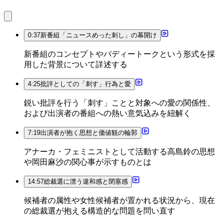
0:37
新番組「ニュースめった刺し」の幕開け
新番組のコンセプトやバディートークという形式を採
用した背景について詳述する
4:25
批評としての「刺す」行為と愛
鋭い批評を行う「刺す」ことと対象への愛の関係性、
および出演者の番組への熱い意気込みを紐解く
7:19
出演者が抱く思想と価値観の輪郭
アナーカ・フェミニストとして活動する高島鈴の思想
や岡田麻沙の関心事が示すものとは
14:57
総裁選に漂う違和感と閉塞感
候補者の属性や女性候補者が置かれる状況から、現在
の総裁選が抱える構造的な問題を問い直す