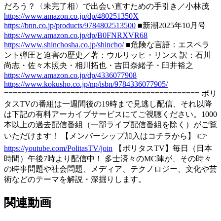
だろう？〈未完了相〉で出会い直すための手引き／小林茂
https://www.amazon.co.jp/dp/480251350X
https://bnn.co.jp/products/9784802513500
■新潮2025年10月号
https://www.amazon.co.jp/dp/B0FNRXVR68
https://www.shinchosha.co.jp/shincho/
■危険な言語：エスペラ
ント弾圧と迫害の歴史／著：ウルリッヒ・リンス 訳：石川
尚志・佐々木照央・相川拓也・吉田奈緒子・臼井裕之
https://www.amazon.co.jp/dp/4336077908
https://www.kokusho.co.jp/np/isbn/9784336077905/
============================================ ポリ
タスTVの番組は一週間後の19時まで見逃し配信、それ以降
は下記の有料アーカイブサービスにてご視聴ください。1000
本以上の過去配信番組（一部ライブ配信番組を除く）がご覧
いただけます！ 【メンバーシップ加入はコチラから】 👉
https://youtube.com/PolitasTV/join
【ポリタスTV】毎日（日本
時間）午後7時より配信中！ 多士済々のMC陣が、その時々
の時事問題や社会問題、メディア、テクノロジー、文化や芸
術などのテーマを解説・深掘りします。
関連動画