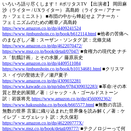
いろいろ語り尽くします！ #ポリタスTV 【出演者】 岡田麻
沙（ライター / UXライター） 高島鈴（ライター / アナー
カ・フェミニスト） ■布団の中から蜂起せよ アナーカ・
フェミニズムのための断章／高島鈴
https://www.amazon.co.jp/dp/4409241524
https://www.jimbunshoin.co.jp/book/b612114.html
■他者の苦痛へ
のまなざし／著：スーザン・ソンタグ 訳：北條文緒
https://www.amazon.co.jp/dp/4622070472/
https://www.msz.co.jp/book/detail/07047/
■食権力の現代史 ナチ
ス「飢餓計画」とその水脈／ 藤原辰史
https://www.amazon.co.jp/dp/4409511084
https://www.jimbunshoin.co.jp/book/b10134681.html
■クリスマ
ス・イヴの聖徳太子／瀬戸夏子
https://www.amazon.co.jp/dp/4309032281
https://www.kawade.co.jp/np/isbn/9784309032283/
■革命:その本
質と歴史的展開／著：ジャック・A・ゴールドストーン
訳：岩坂将充
https://www.amazon.co.jp/dp/4560092362/
https://www.hakusuisha.co.jp/book/b665577.html
■無数の言語、
無数の世界 言葉に織り込まれた世界像を読み解く／著：ケ
イレブ・エヴェレット 訳：大久保彩
https://www.amazon.co.jp/dp/462209777X/
https://www.msz.co.jp/book/detail/09777/
■テクノロジーって何