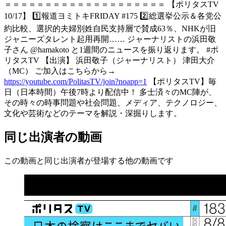
＝＝＝＝＝＝＝＝＝＝＝＝＝＝＝＝＝＝＝＝ 【ポリタスTV
10/17】 1️⃣報道ヨミトキFRIDAY #175 2️⃣総選挙公示＆各党公
約比較、選択的夫婦別姓自民支持層で賛成63％、NHKが旧
ジャニーズタレント起用再開…… ジャーナリストの浜田敬
子さん @hamakoto と1週間のニュースを振り返ります。 #ポ
リタスTV 【出演】 浜田敬子（ジャーナリスト） 津田大介
（MC） ご加入はこちらから→
https://youtube.com/PolitasTV/join?noapp=1
【ポリタスTV】毎
日（日本時間）午後7時より配信中！ 多士済々のMC陣が、
その時々の時事問題や社会問題、メディア、テクノロジー、
文化や芸術などのテーマを解説・深掘りします。
同じ出演者の動画
この動画と同じ出演者が登場する他の動画です