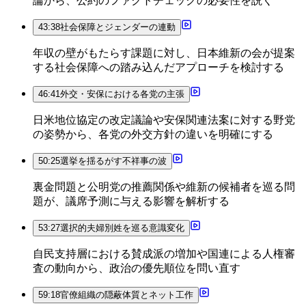
論から、公約のファクトチェックの必要性を説く
43:38
社会保障とジェンダーの連動
年収の壁がもたらす課題に対し、日本維新の会が提案
する社会保障への踏み込んだアプローチを検討する
46:41
外交・安保における各党の主張
日米地位協定の改定議論や安保関連法案に対する野党
の姿勢から、各党の外交方針の違いを明確にする
50:25
選挙を揺るがす不祥事の波
裏金問題と公明党の推薦関係や維新の候補者を巡る問
題が、議席予測に与える影響を解析する
53:27
選択的夫婦別姓を巡る意識変化
自民支持層における賛成派の増加や国連による人権審
査の動向から、政治の優先順位を問い直す
59:18
官僚組織の隠蔽体質とネット工作