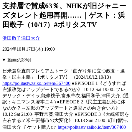
支持層で賛成63％、NHKが旧ジャニー
ズタレント起用再開……｜ゲスト：浜
田敬子（10/17）#ポリタスTV
浜田敬子
津田大介
2024年10月17日(木) 19:00
動画の説明
日米選挙直前プレミアムトーク「曲がり角に立つ政党・選
挙・民主主義」【ポリタスTV】 （2024/10/12,10/13）
https://politastv.zaiko.io/item/367400
●EPISODE 1《どうすれば
左派政党はアップデートできるのか》 10.12 Sat 19:00- フレ
デリック・デイラ,能條桃子,富永華衣,福田和子,津田大介, (通
訳：キニマンス塚本ニキ) ●EPISODE 2《民主主義は死に体
なのか？～左派のアップデートと選挙との向き合い方》
10.12 Sat 21:00- 宇野常寛,津田大介 ●EPISODE 3《大統領選を
左右する!? 米主要都市の大変化》 10.13 Sun 21:00- 町山智浩,
津田大介 チケット購入👉️
https://politastv.zaiko.io/item/367400