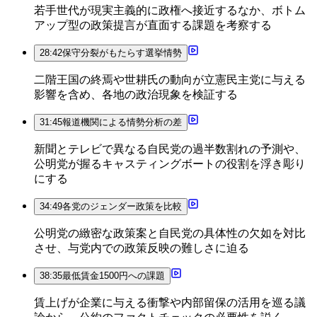
若手世代が現実主義的に政権へ接近するなか、ボトム
アップ型の政策提言が直面する課題を考察する
28:42
保守分裂がもたらす選挙情勢
二階王国の終焉や世耕氏の動向が立憲民主党に与える
影響を含め、各地の政治現象を検証する
31:45
報道機関による情勢分析の差
新聞とテレビで異なる自民党の過半数割れの予測や、
公明党が握るキャスティングボートの役割を浮き彫り
にする
34:49
各党のジェンダー政策を比較
公明党の緻密な政策案と自民党の具体性の欠如を対比
させ、与党内での政策反映の難しさに迫る
38:35
最低賃金1500円への課題
賃上げが企業に与える衝撃や内部留保の活用を巡る議