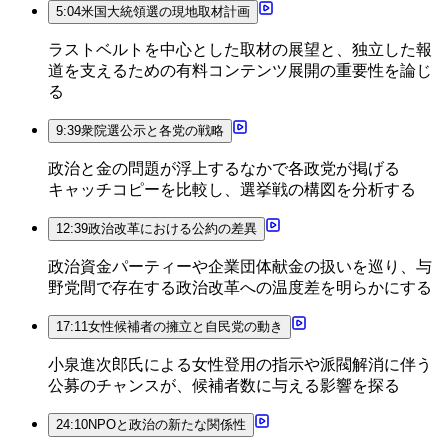
5:04
米国大統領選の現地取材計画
ラストベルトを中心とした取材の展望と、独立した報
道を支えるための有料コンテンツ展開の重要性を論じ
る
9:39
衆院選公示と各党の戦略
政治と金の問題が浮上するなかで各政党が掲げる
キャッチコピーを比較し、選挙戦の構図を分析する
12:39
政治改革における公約の差異
政治資金パーティーや企業団体献金の扱いを巡り、与
野党間で存在する政治改革への温度差を明らかにする
17:11
女性候補者の擁立と自民党の動き
小泉進次郎氏による女性登用の指示や派閥解消に伴う
公募のチャンスが、候補者数に与える影響を探る
24:10
NPOと政治の新たな関係性