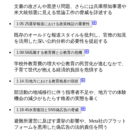
文書の改ざんや黒塗り問題、さらには兵庫県知事選や
米大統領選に見える世論工作の脅威を詳述する
1:05:25
選挙報道における政策検証の重要性
既存のオールドな報道スタイルを批判し、官僚の知見
を活用した深い公約分析の必要性を提起する
1:09:58
高騰する教育費と公教育の危機
学校外教育費の増大や公教育の民営化が進むなかで、
子育て世代が抱える経済的負担を危惧する
1:14:31
地方における教育格差の現状
部活動の地域移行に伴う指導者不足や、地方での体験
機会の減少がもたらす格差の実態を暴く
1:18:45
水害復旧とSNS偽広告の脅威
避難所運営に及ぼす選挙の影響や、Meta社のプラット
フォームを悪用した偽広告の法的責任を問う