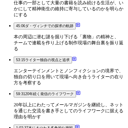
仕事の一部として大量の書籍を読み続ける生活が、い
かにして精神衛生の維持に寄与しているのかを明らか
にする
45:06
ダ・ヴィンチでの探求の軌跡
本の周辺に潜む謎を掘り下げる「裏物」の精神と、
チームで連載を作り上げる制作現場の舞台裏を振り返
る
53:15
ライター独自の視点と追求
エンターテインメントとノンフィクションの境界で、
独自の切り口を用いて現場へ向き合うライターの在り
方を考察する
59:31
20年続く発信のライフワーク
20年以上にわたってメールマガジンを継続し、ネット
を通じた交流を書き手としてのライフワークに据える
理由を明かす
1:02:37
本にまつわる多角的な挑戦