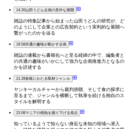
14:20
山田うどん企画の意外な展開
雑誌の特集記事から始まった山田うどんの研究が、ど
のようにして企業との広告契約という実利的な展開へ
繋がったのかを辿る
19:58
共通の趣味が動かす企画
雑誌の連載から書籍化へと至る経緯の中で、編集者と
の共通の趣味がいかにして強力な企画推進力となるの
かを詳述する
21:28
多岐にわたる取材ジャンル
ヤンキーカルチャーから裁判傍聴、そして食の探求に
至るまで、ジャンルを横断して執筆を続ける独自のス
タイルを解明する
23:08
マニアの情熱を掘り下げる視点
知っているようで知らない身近な未知の領域へ潜入