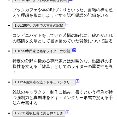
ブックカフェや本の町づくりといった、書籍の枠を超
えて理想を形にしようとする試行錯誤の記録を辿る
1:06:28
迷いの中での言葉の記録
コンビニバイトをしていた苦悩の時代に、破れかぶれ
の感情を文章として書き留めていた背景について語る
1:10:33
専門家と雑草ライターの役割
特定の分野を極める専門家とは対照的な、出版界の多
様性を支える「雑草」としてのライターの重要性を説
く
1:11:56
編集者を追うドキュメンタリー
雑誌のキャラクター制作に挑み、書くという行為が持
つ強制力と真剣味をドキュメンタリー形式で捉える手
法を考察する
1:22:31
看板社長に見る神々しさ