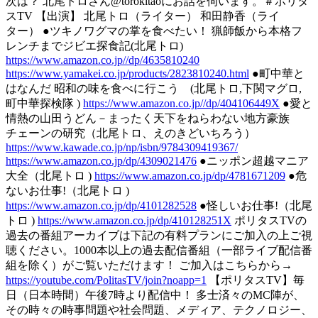
次は？ 北尾トロさん@torokitaoにお話を伺います。＃ポリタ
スTV 【出演】 北尾トロ（ライター） 和田静香（ライ
ター） ●ツキノワグマの掌を食べたい！ 猟師飯から本格フ
レンチまでジビエ探食記(北尾トロ)
https://www.amazon.co.jp//dp/4635810240
https://www.yamakei.co.jp/products/2823810240.html
●町中華と
はなんだ 昭和の味を食べに行こう (北尾トロ,下関マグロ,
町中華探検隊 )
https://www.amazon.co.jp//dp/404106449X
●愛と
情熱の山田うどん－まったく天下をねらわない地方豪族
チェーンの研究（北尾トロ、えのきどいちろう）
https://www.kawade.co.jp/np/isbn/9784309419367/
https://www.amazon.co.jp/dp/4309021476
●ニッポン超越マニア
大全（北尾トロ )
https://www.amazon.co.jp/dp/4781671209
●危
ないお仕事!（北尾トロ )
https://www.amazon.co.jp/dp/4101282528
●怪しいお仕事!（北尾
トロ )
https://www.amazon.co.jp/dp/410128251X
ポリタスTVの
過去の番組アーカイブは下記の有料プランにご加入の上ご視
聴ください。1000本以上の過去配信番組（一部ライブ配信番
組を除く）がご覧いただけます！ ご加入はこちらから→
https://youtube.com/PolitasTV/join?noapp=1
【ポリタスTV】毎
日（日本時間）午後7時より配信中！ 多士済々のMC陣が、
その時々の時事問題や社会問題、メディア、テクノロジー、