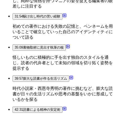
し、純粋な情熱を持つマニアの姿を捉える編集者の眼
差しに注目する
31:54
駆け出し時代の苦い経験
初めての著作における失敗の記憶と、ペンネームを用
いることで確立していった自己のアイデンティティに
ついて語る
35:09
裏物取材に見出す執筆の核
怪しいものに積極的に手を出す独自のスタイルを通
じ、読者の代弁者として未知の領域を切り拓く姿勢を
提示する
39:57
膨大な読書が作る生活リズム
時代小説家・西恩寺秀明の著作に挑むなど、膨大な読
書が日々の生活リズムや思考の基盤をいかに形成して
いるかを探る
42:31
読書による精神の安定術