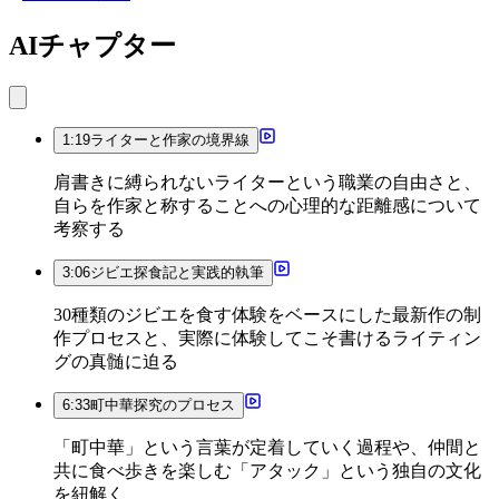
AIチャプター
1:19
ライターと作家の境界線
肩書きに縛られないライターという職業の自由さと、
自らを作家と称することへの心理的な距離感について
考察する
3:06
ジビエ探食記と実践的執筆
30種類のジビエを食す体験をベースにした最新作の制
作プロセスと、実際に体験してこそ書けるライティン
グの真髄に迫る
6:33
町中華探究のプロセス
「町中華」という言葉が定着していく過程や、仲間と
共に食べ歩きを楽しむ「アタック」という独自の文化
を紐解く