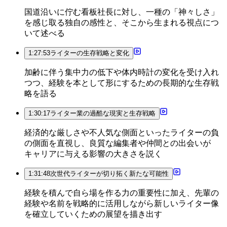
国道沿いに佇む看板社長に対し、一種の「神々しさ」
を感じ取る独自の感性と、そこから生まれる視点につ
いて述べる
1:27:53
ライターの生存戦略と変化
加齢に伴う集中力の低下や体内時計の変化を受け入れ
つつ、経験を本として形にするための長期的な生存戦
略を語る
1:30:17
ライター業の過酷な現実と生存戦略
経済的な厳しさや不人気な側面といったライターの負
の側面を直視し、良質な編集者や仲間との出会いが
キャリアに与える影響の大きさを説く
1:31:48
次世代ライターが切り拓く新たな可能性
経験を積んで自ら場を作る力の重要性に加え、先輩の
経験や名前を戦略的に活用しながら新しいライター像
を確立していくための展望を描き出す