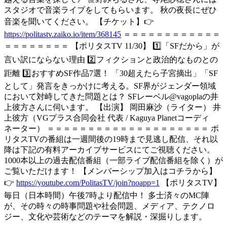
スタジオで音楽ライブをしてもらいます。 秋の夜長にぜひ
音楽を聞いてください。 【チケット】👉
https://politastv.zaiko.io/item/368145
＝＝＝＝＝＝＝＝＝＝＝＝
＝＝＝＝＝＝＝＝ 【ポリタスTV 11/30】 1️⃣「SFだから」が
言い訳にならない理由 2️⃣フィクションと政治的なものとの
距離 3️⃣おすすめSF作品7選！ 「30超えたら子宮摘出」「SF
として」発言をきっかけに考える。SF界がジェンダー領域
において対峙してきた問題とは？ SFレーベル@vagoplaの井
上彼方さんに伺います。 【出演】 岡田麻沙（ライター） 井
上彼方（VGプラス合同会社 代表 / Kaguya Planetコーディ
ネーター） ＝＝＝＝＝＝＝＝＝＝＝＝＝＝＝＝＝＝＝＝ ポ
リタスTVの番組は一週間後の19時まで見逃し配信、それ以
降は下記の有料アーカイブサービスにてご視聴ください。
1000本以上の過去配信番組（一部ライブ配信番組を除く）が
ご覧いただけます！ 【メンバーシップ加入はコチラから】
👉
https://youtube.com/PolitasTV/join?noapp=1
【ポリタスTV】
毎日（日本時間）午後7時より配信中！ 多士済々のMC陣
が、その時々の時事問題や社会問題、メディア、テクノロ
ジー、文化や芸術などのテーマを解説・深掘りします。