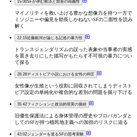
15:00
SFが孕む救済と加害の両義性
マイノリティを救い上げる豊かな想像力を持つ一方で
ミソジニーや偏見を助長しかねないSFの二面性を読み
解く
22:15
近藤銀河が論じる記述の暴力性
トランスジェンダリズムの誤った表象や当事者の実感
を置き去りにした描写がもたらす不可視の暴力につい
て探る
28:28
ディストピア小説における女性の抑圧
女性像が生殖という役割に回収されてしまうディスト
ピア設定の単純化や複合的な差別の問題を掘り下げる
35:42
フィクションと政治的現実の接続
旧優生保護法による身体管理の歴史やプロパガンダと
してのSFが持つ植民地主義への加担のリスクに迫る
43:02
ジェンダーを巡るSFの思考実験