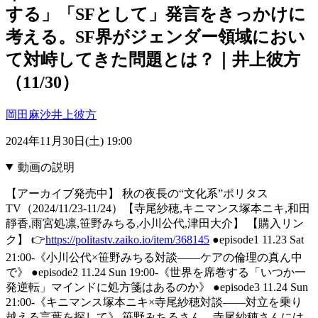
する」「SFとして」発言をきっかけに
考える。SF界がジェンダー領域におい
て対峙してきた問題とは？｜井上彼方
（11/30）
岡田麻沙
井上彼方
2024年11月30日(土) 19:00
動画の説明
【アーカイブ発売中】 秋の夜長の“文化系”ポリタス
TV（2024/11/23-11/24）【寺尾紗穂,キニマンス塚本ニキ,和田
靜香,雨宮処凛,笹野みちる,小川公代,津田大介】 【購入リン
ク】 👉
https://politastv.zaiko.io/item/368145
●episode1 11.23 Sat
21:00-《小川公代×笹野みちる対談――ケアの倫理の真ん中
で》 ●episode2 11.24 Sun 19:00-《世界を席巻する「いつか一
発逆転」マインドに処方箋はあるのか》 ●episode3 11.24 Sun
21:00-《キニマンス塚本ニキ×寺尾紗穂対談――対立を乗り
越える言葉を探して》 笹野みちるさん、寺尾紗穂さんには