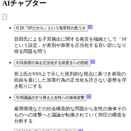
AIチャプター
0:19
「SFだから」という免罪符の危うさ
百田氏による子宮摘出に関する発言を端緒として「SF
という設定」が差別や加害を正当化する言い訳になり
得る問題を問う
6:51
加害行為を正当化する前置きへの拒絶
井上氏がSNS上で示した批判的な視点に基づき表現の
自由を盾にした加害行為の正当化を許さない姿勢を浮
き彫りにする
9:05
議論のすり替えと女性への身体攻撃
雇用環境などの社会構造的な問題から女性の身体その
ものへの攻撃へと議論が転換されていく抑圧の構造を
分析する