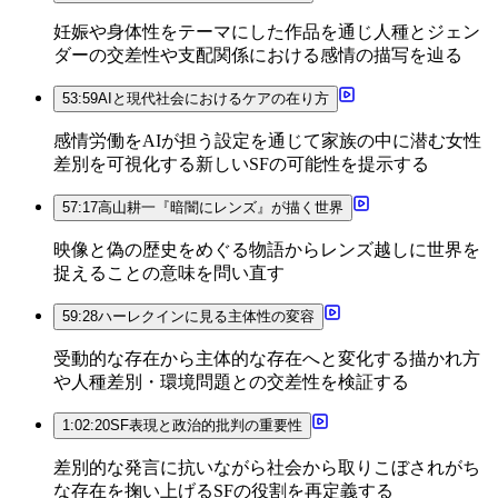
妊娠や身体性をテーマにした作品を通じ人種とジェン
ダーの交差性や支配関係における感情の描写を辿る
53:59
AIと現代社会におけるケアの在り方
感情労働をAIが担う設定を通じて家族の中に潜む女性
差別を可視化する新しいSFの可能性を提示する
57:17
高山耕一『暗闇にレンズ』が描く世界
映像と偽の歴史をめぐる物語からレンズ越しに世界を
捉えることの意味を問い直す
59:28
ハーレクインに見る主体性の変容
受動的な存在から主体的な存在へと変化する描かれ方
や人種差別・環境問題との交差性を検証する
1:02:20
SF表現と政治的批判の重要性
差別的な発言に抗いながら社会から取りこぼされがち
な存在を掬い上げるSFの役割を再定義する