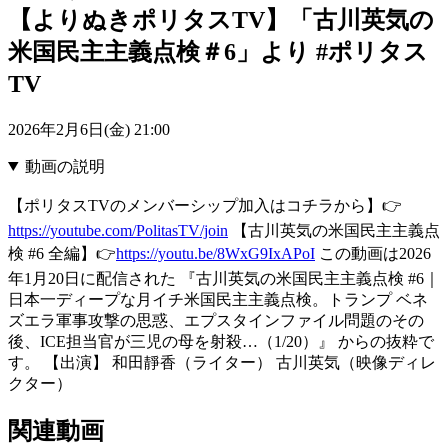
【よりぬきポリタスTV】「古川英気の
米国民主主義点検＃6」より #ポリタス
TV
2026年2月6日(金) 21:00
動画の説明
【ポリタスTVのメンバーシップ加入はコチラから】👉
https://youtube.com/PolitasTV/join
【古川英気の米国民主主義点
検 #6 全編】👉
https://youtu.be/8WxG9IxAPoI
この動画は2026
年1月20日に配信された 『古川英気の米国民主主義点検 #6｜
日本一ディープな月イチ米国民主主義点検。トランプ ベネ
ズエラ軍事攻撃の思惑、エプスタインファイル問題のその
後、ICE担当官が三児の母を射殺…（1/20）』 からの抜粋で
す。 【出演】 和田靜香（ライター） 古川英気（映像ディレ
クター）
関連動画